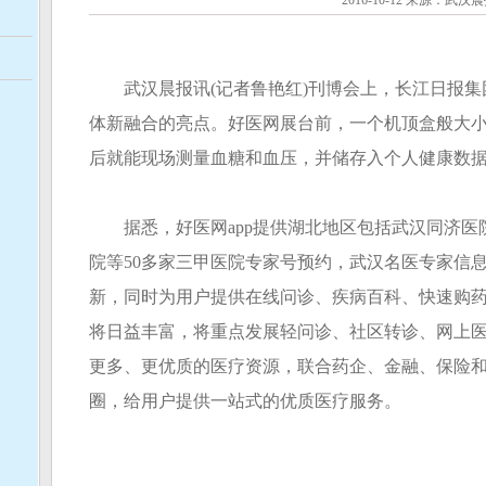
2016-10-12 来源：武汉
武汉晨报讯(记者鲁艳红)刊博会上，长江日报集
体新融合的亮点。好医网展台前，一个机顶盒般大
后就能现场测量血糖和血压，并储存入个人健康数
据悉，好医网app提供湖北地区包括武汉同济医
院等50多家三甲医院专家号预约，武汉名医专家信
新，同时为用户提供在线问诊、疾病百科、快速购
将日益丰富，将重点发展轻问诊、社区转诊、网上
更多、更优质的医疗资源，联合药企、金融、保险
圈，给用户提供一站式的优质医疗服务。