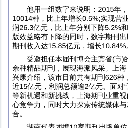
他用一组数字来说明：2015年，
10014种，比上年增长0.5%;实现营
润26.3亿元，比上年分别下降5.2%和
版效益略有下降的同时，数字期刊出
期刊收入达15.85亿元，增长10.84%
受邀担任本届刊博会主宾省(市)的
余种精品期刊，展现海派风采。上海
兴康介绍，该市目前共有期刊626种
近15亿元，利润总额逾2亿元。面对“
等新机遇和新挑战，上海期刊业重视
心竞争力，同时大力探索传统媒体与
合。
湖南代表团携10家期刊出版单位