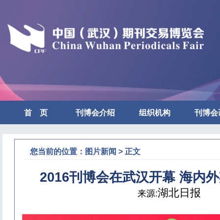
首 页
刊博会介绍
组织机构
刊博会
您当前的位置：图片新闻 > 正文
2016刊博会在武汉开幕 海内
湖北日报
来源: