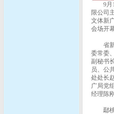
9月1
限公司
文体新广
会场开
省新闻
委常委
副秘书
员、公
处处长
广局党
经理陈
鄢桃生