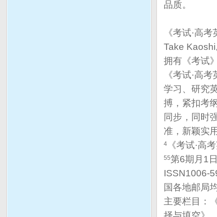
品质。
《考试·高考
Take Kaoshi
拥有《考试
《考试·高
学习、研究
搏，紧扣考
同步，同时
准，新颖实
《考试·高考
4
第6期
月1
5
5
ISSN1006
国各地邮局
主要栏目：
择与填空》